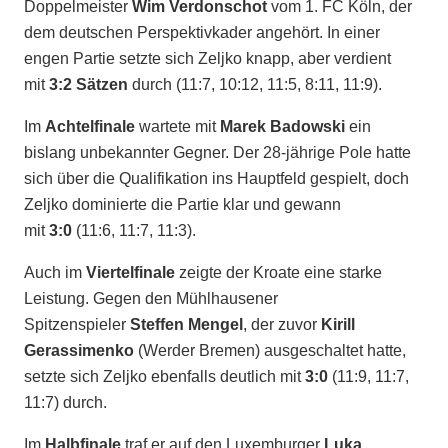
Doppelmeister
Wim Verdonschot
vom 1. FC Köln, der
dem deutschen Perspektivkader angehört. In einer
engen Partie setzte sich Zeljko knapp, aber verdient
mit
3:2 Sätzen
durch (11:7, 10:12, 11:5, 8:11, 11:9).
Im
Achtelfinale
wartete mit
Marek Badowski
ein
bislang unbekannter Gegner. Der 28-jährige Pole hatte
sich über die Qualifikation ins Hauptfeld gespielt, doch
Zeljko dominierte die Partie klar und gewann
mit
3:0
(11:6, 11:7, 11:3).
Auch im
Viertelfinale
zeigte der Kroate eine starke
Leistung. Gegen den Mühlhausener
Spitzenspieler
Steffen Mengel
, der zuvor
Kirill
Gerassimenko
(Werder Bremen) ausgeschaltet hatte,
setzte sich Zeljko ebenfalls deutlich mit
3:0
(11:9, 11:7,
11:7) durch.
Im
Halbfinale
traf er auf den Luxemburger
Luka