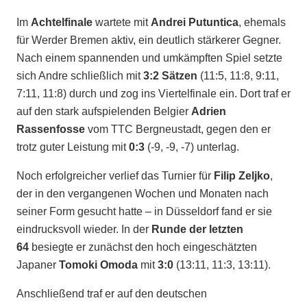
Im
Achtelfinale
wartete mit
Andrei Putuntica
, ehemals
für Werder Bremen aktiv, ein deutlich stärkerer Gegner.
Nach einem spannenden und umkämpften Spiel setzte
sich Andre schließlich mit
3:2 Sätzen
(11:5, 11:8, 9:11,
7:11, 11:8) durch und zog ins Viertelfinale ein. Dort traf er
auf den stark aufspielenden Belgier
Adrien
Rassenfosse
vom TTC Bergneustadt, gegen den er
trotz guter Leistung mit
0:3
(-9, -9, -7) unterlag.
Noch erfolgreicher verlief das Turnier für
Filip Zeljko
,
der in den vergangenen Wochen und Monaten nach
seiner Form gesucht hatte – in Düsseldorf fand er sie
eindrucksvoll wieder. In der
Runde der letzten
64
besiegte er zunächst den hoch eingeschätzten
Japaner
Tomoki Omoda
mit
3:0
(13:11, 11:3, 13:11).
Anschließend traf er auf den deutschen