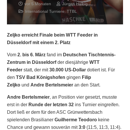
vor 5 Monaten
Jürgen Halbig
International Turniere
,
TTBL
Zeljko erreicht Finale beim WTT Feeder in
Düsseldorf mit einem 2. Platz
Vom
2. bis 6. März
fand im
Deutschen Tischtennis-
Zentrum in Düsseldorf
der diesjährige
WTT
Feeder
statt, der mit
30.000 US-Dollar
dotiert ist. Für
den
TSV Bad Königshofen
gingen
Filip
Zeljko
und
Andre Bertelsmeier
an den Start.
Andre Bertelsmeier
, an Position vier gesetzt, musste
erst in der
Runde der letzten 32
ins Turnier eingreifen.
Dort ließ er dem für den ASC Grünwettersbach
spielenden Brasilianer
Guilherme Teodoro
keine
Chance und gewann souverän mit
3:0
(11:5, 11:3, 11:4).