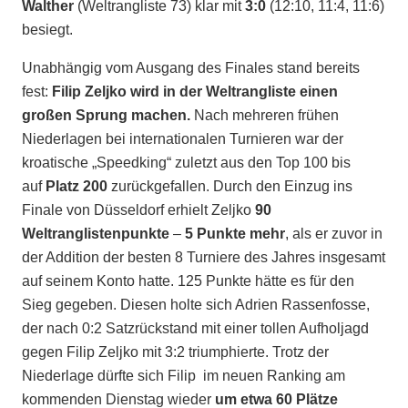
Walther
(Weltrangliste 73) klar mit
3:0
(12:10, 11:4, 11:6)
besiegt.
Unabhängig vom Ausgang des Finales stand bereits
fest:
Filip Zeljko wird in der Weltrangliste einen
großen Sprung machen.
Nach mehreren frühen
Niederlagen bei internationalen Turnieren war der
kroatische „Speedking“ zuletzt aus den Top 100 bis
auf
Platz 200
zurückgefallen. Durch den Einzug ins
Finale von Düsseldorf erhielt Zeljko
90
Weltranglistenpunkte
–
5 Punkte mehr
, als er zuvor in
der Addition der besten 8 Turniere des Jahres insgesamt
auf seinem Konto hatte. 125 Punkte hätte es für den
Sieg gegeben. Diesen holte sich Adrien Rassenfosse,
der nach 0:2 Satzrückstand mit einer tollen Aufholjagd
gegen Filip Zeljko mit 3:2 triumphierte. Trotz der
Niederlage dürfte sich Filip im neuen Ranking am
kommenden Dienstag wieder
um etwa 60 Plätze