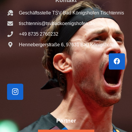
Kontakt
Geschäftsstelle TSV Bad Königshofen Tischtennis
tischtennis@tsvbadkoenigshofen.de
+49 8735 2760232
Hennebergerstraße 6, 97631 Bad Königshofen
Partner