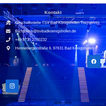
Kontakt
Geschäftsstelle TSV Bad Königshofen Tischtennis
tischtennis@tsvbadkoenigshofen.de
+49 8735 2760232
Hennebergerstraße 6, 97631 Bad Königshofen