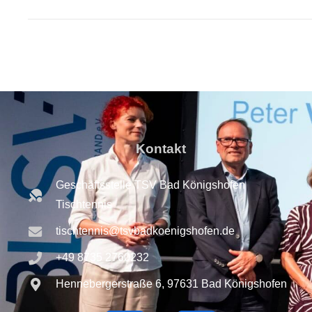
Kontakt
Geschäftsstelle TSV Bad Königshofen
Tischtennis
tischtennis@tsvbadkoenigshofen.de
+49 8735 2760232
Hennebergerstraße 6, 97631 Bad Königshofen