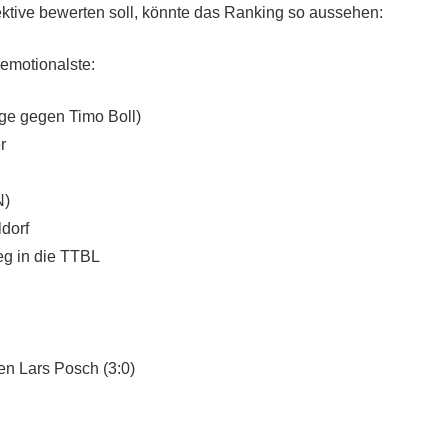
tive bewerten soll, könnte das Ranking so aussehen:
 emotionalste:
ge gegen Timo Boll)
r
N)
dorf
eg in die TTBL
n Lars Posch (3:0)