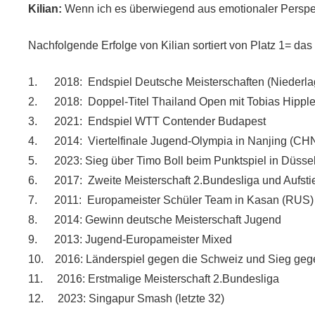
Kilian:
Wenn ich es überwiegend aus emotionaler Perspek
Nachfolgende Erfolge von Kilian sortiert von Platz 1= das
1.
2018:
Endspiel Deutsche Meisterschaften (Niederla
2.
2018:
Doppel-Titel Thailand Open mit Tobias Hipple
3.
2021:
Endspiel WTT Contender Budapest
4.
2014:
Viertelfinale Jugend-Olympia in Nanjing (CH
5.
2023:
Sieg über Timo Boll beim Punktspiel in Düssel
6.
2017:
Zweite Meisterschaft 2.Bundesliga und Aufsti
7.
2011:
Europameister Schüler Team in Kasan (RUS)
8.
2014: Gewinn deutsche Meisterschaft Jugend
9.
2013: Jugend-Europameister Mixed
10.
2016: Länderspiel gegen die Schweiz und Sieg gege
11.
2016: Erstmalige Meisterschaft 2.Bundesliga
12.
2023: Singapur Smash (letzte 32)